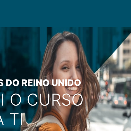
S DO REINO UNIDO
I O CURSO
 TI