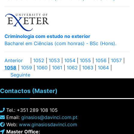
Criminologia com estudo no exterior
Bacharel em Ciências (com honras) - BSc (Hons).
Anterior
|
1052
|
1053
|
1054
|
1055
|
1056
|
1057
|
1058
|
1059
|
1060
|
1061
|
1062
|
1063
|
1064
|
Seguinte
Contactos
(Master)
Tel.: +351 289 108 105
Email:
ginasios@davinci.com.pt
Web:
www.ginasiosdavinci.com
Master Office: