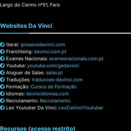
Largo do Carmo nº51, Faro
Websites
Da Vinci
Geral:
ginasiosdavinci.com
Franchising:
davinci.com.pt
Exames Nacionais:
examesnacionais.com.pt
Youtube:
youtube.com/gedavinci
Aluguer de Salas:
salas.pt
Traduções:
traducoes-davinci.com
Formação:
Cursos de Formação
Idiomas:
davincidiomas.com
Recrutamento:
Recrutamento
Leo Youtuber Da Vinci:
LeoDaVinciYoutuber
Recursos
(acesso restrito)