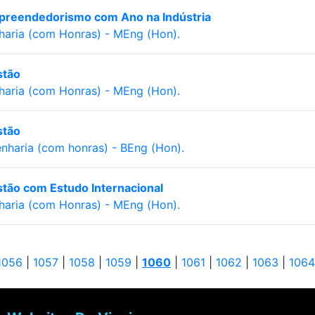
preendedorismo com Ano na Indústria
aria (com Honras) - MEng (Hon).
stão
aria (com Honras) - MEng (Hon).
stão
nharia (com honras) - BEng (Hon).
tão com Estudo Internacional
aria (com Honras) - MEng (Hon).
1056
|
1057
|
1058
|
1059
|
1060
|
1061
|
1062
|
1063
|
1064