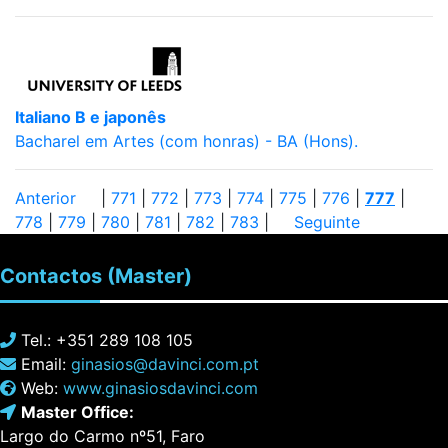
Italiano B e japonês
Bacharel em Artes (com honras) - BA (Hons).
Anterior
|
771
|
772
|
773
|
774
|
775
|
776
|
777
|
778
|
779
|
780
|
781
|
782
|
783
|
Seguinte
Contactos
(Master)
Tel.: +351 289 108 105
Email:
ginasios@davinci.com.pt
Web:
www.ginasiosdavinci.com
Master Office:
Largo do Carmo nº51, Faro