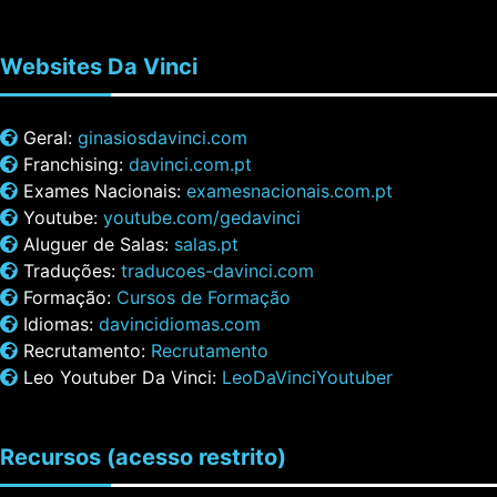
Websites
Da Vinci
Geral:
ginasiosdavinci.com
Franchising:
davinci.com.pt
Exames Nacionais:
examesnacionais.com.pt
Youtube:
youtube.com/gedavinci
Aluguer de Salas:
salas.pt
Traduções:
traducoes-davinci.com
Formação:
Cursos de Formação
Idiomas:
davincidiomas.com
Recrutamento:
Recrutamento
Leo Youtuber Da Vinci:
LeoDaVinciYoutuber
Recursos
(acesso restrito)