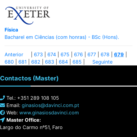
Física
Bacharel em Ciências (com honras) - BSc (Hons).
Anterior
|
673
|
674
|
675
|
676
|
677
|
678
|
679
|
680
|
681
|
682
|
683
|
684
|
685
|
Seguinte
Contactos
(Master)
Tel.: +351 289 108 105
Email:
ginasios@davinci.com.pt
Web:
www.ginasiosdavinci.com
Master Office:
Largo do Carmo nº51, Faro