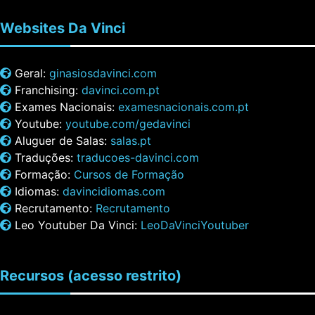
Websites
Da Vinci
Geral:
ginasiosdavinci.com
Franchising:
davinci.com.pt
Exames Nacionais:
examesnacionais.com.pt
Youtube:
youtube.com/gedavinci
Aluguer de Salas:
salas.pt
Traduções:
traducoes-davinci.com
Formação:
Cursos de Formação
Idiomas:
davincidiomas.com
Recrutamento:
Recrutamento
Leo Youtuber Da Vinci:
LeoDaVinciYoutuber
Recursos
(acesso restrito)