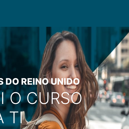
S DO REINO UNIDO
I O CURSO
 TI