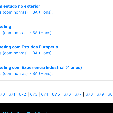
om estudo no exterior
s (com honras) - BA (Hons).
eting
s (com honras) - BA (Hons).
eting com Estudos Europeus
s (com honras) - BA (Hons).
ting com Experiência Industrial (4 anos)
s (com honras) - BA (Hons).
70
|
671
|
672
|
673
|
674
|
675
|
676
|
677
|
678
|
679
|
68