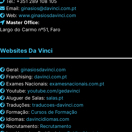
Tel.: +351 289 108 105
Email:
ginasios@davinci.com.pt
Web:
www.ginasiosdavinci.com
Master Office:
Largo do Carmo nº51, Faro
Websites
Da Vinci
Geral:
ginasiosdavinci.com
Franchising:
davinci.com.pt
Exames Nacionais:
examesnacionais.com.pt
Youtube:
youtube.com/gedavinci
Aluguer de Salas:
salas.pt
Traduções:
traducoes-davinci.com
Formação:
Cursos de Formação
Idiomas:
davincidiomas.com
Recrutamento:
Recrutamento