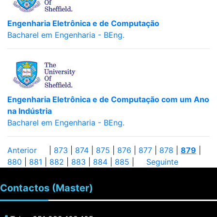
Engenharia Eletrônica e de Computação
Bacharel em Engenharia - BEng.
Engenharia Eletrônica e de Computação com um Ano
na Indústria
Bacharel em Engenharia - BEng.
Anterior
|
873
|
874
|
875
|
876
|
877
|
878
|
879
|
880
|
881
|
882
|
883
|
884
|
885
|
Seguinte
Contactos
(Master)