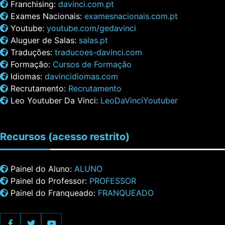
Franchising:
davinci.com.pt
Exames Nacionais:
examesnacionais.com.pt
Youtube:
youtube.com/gedavinci
Aluguer de Salas:
salas.pt
Traduções:
traducoes-davinci.com
Formação:
Cursos de Formação
Idiomas:
davincidiomas.com
Recrutamento:
Recrutamento
Leo Youtuber Da Vinci:
LeoDaVinciYoutuber
Recursos
(acesso restrito)
Painel do Aluno:
ALUNO
Painel do Professor:
PROFESSOR
Painel do Franqueado:
FRANQUEADO