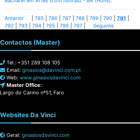
Bacharel em Artes (com honras) - BA (Hons).
Anterior
|
785
|
786
|
787
|
788
|
789
|
790
|
791
|
792
|
793
|
794
|
795
|
796
|
797
|
Seguinte
Contactos
(Master)
Tel.: +351 289 108 105
Email:
ginasios@davinci.com.pt
Web:
www.ginasiosdavinci.com
Master Office:
Largo do Carmo nº51, Faro
Websites
Da Vinci
Geral:
ginasiosdavinci.com