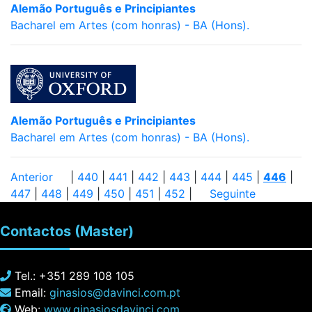
Alemão Português e Principiantes
Bacharel em Artes (com honras) - BA (Hons).
Alemão Português e Principiantes
Bacharel em Artes (com honras) - BA (Hons).
Anterior
|
440
|
441
|
442
|
443
|
444
|
445
|
446
|
447
|
448
|
449
|
450
|
451
|
452
|
Seguinte
Contactos
(Master)
Tel.: +351 289 108 105
Email:
ginasios@davinci.com.pt
Web:
www.ginasiosdavinci.com