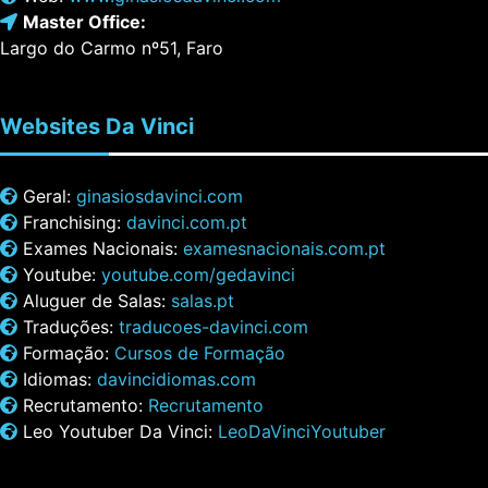
Master Office:
Largo do Carmo nº51, Faro
Websites
Da Vinci
Geral:
ginasiosdavinci.com
Franchising:
davinci.com.pt
Exames Nacionais:
examesnacionais.com.pt
Youtube:
youtube.com/gedavinci
Aluguer de Salas:
salas.pt
Traduções:
traducoes-davinci.com
Formação:
Cursos de Formação
Idiomas:
davincidiomas.com
Recrutamento:
Recrutamento
Leo Youtuber Da Vinci:
LeoDaVinciYoutuber