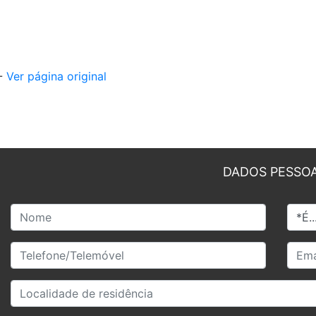
 -
Ver página original
DADOS PESSOA