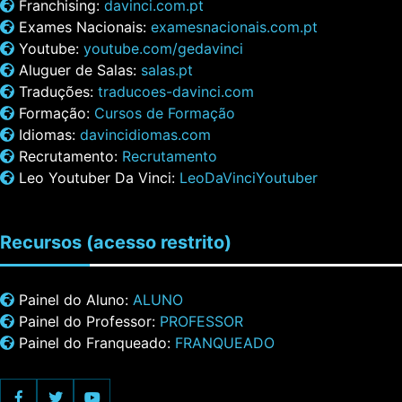
Franchising:
davinci.com.pt
Exames Nacionais:
examesnacionais.com.pt
Youtube:
youtube.com/gedavinci
Aluguer de Salas:
salas.pt
Traduções:
traducoes-davinci.com
Formação:
Cursos de Formação
Idiomas:
davincidiomas.com
Recrutamento:
Recrutamento
Leo Youtuber Da Vinci:
LeoDaVinciYoutuber
Recursos
(acesso restrito)
Painel do Aluno:
ALUNO
Painel do Professor:
PROFESSOR
Painel do Franqueado:
FRANQUEADO