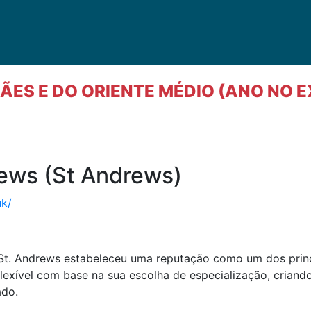
ES E DO ORIENTE MÉDIO (ANO NO E
rews (St Andrews)
uk/
 St. Andrews estabeleceu uma reputação como um dos princ
exível com base na sua escolha de especialização, criand
ado.