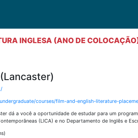
ATURA INGLESA (ANO DE COLOCAÇÃO
 (Lancaster)
k/
/undergraduate/courses/film-and-english-literature-place
caster dá a você a oportunidade de estudar para um progr
Contemporâneas (LICA) e no Departamento de Inglês e Escri
ns)