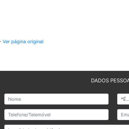
 -
Ver página original
DADOS PESSOA