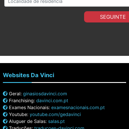
SEGUINTE
Websites
Da Vinci
Geral:
ginasiosdavinci.com
Franchising:
davinci.com.pt
Exames Nacionais:
examesnacionais.com.pt
Youtube:
youtube.com/gedavinci
Aluguer de Salas:
salas.pt
Traduções:
traducoes-davinci.com