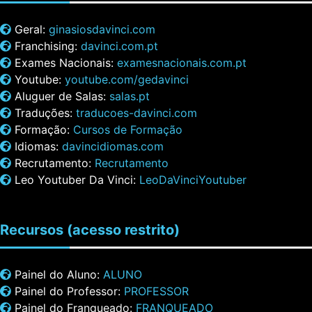
Geral:
ginasiosdavinci.com
Franchising:
davinci.com.pt
Exames Nacionais:
examesnacionais.com.pt
Youtube:
youtube.com/gedavinci
Aluguer de Salas:
salas.pt
Traduções:
traducoes-davinci.com
Formação:
Cursos de Formação
Idiomas:
davincidiomas.com
Recrutamento:
Recrutamento
Leo Youtuber Da Vinci:
LeoDaVinciYoutuber
Recursos
(acesso restrito)
Painel do Aluno:
ALUNO
Painel do Professor:
PROFESSOR
Painel do Franqueado:
FRANQUEADO