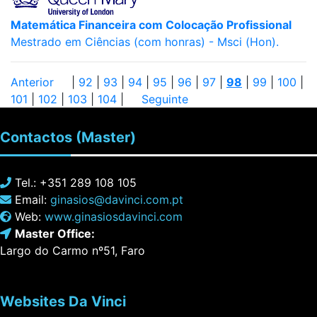
Matemática Financeira com Colocação Profissional
Mestrado em Ciências (com honras) - Msci (Hon).
Anterior
|
92
|
93
|
94
|
95
|
96
|
97
|
98
|
99
|
100
|
101
|
102
|
103
|
104
|
Seguinte
Contactos
(Master)
Tel.: +351 289 108 105
Email:
ginasios@davinci.com.pt
Web:
www.ginasiosdavinci.com
Master Office:
Largo do Carmo nº51, Faro
Websites
Da Vinci