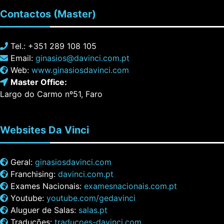
Contactos
(Master)
Tel.: +351 289 108 105
Email:
ginasios@davinci.com.pt
Web:
www.ginasiosdavinci.com
Master Office:
Largo do Carmo nº51, Faro
Websites
Da Vinci
Geral:
ginasiosdavinci.com
Franchising:
davinci.com.pt
Exames Nacionais:
examesnacionais.com.pt
Youtube:
youtube.com/gedavinci
Aluguer de Salas:
salas.pt
Traduções:
traducoes-davinci.com