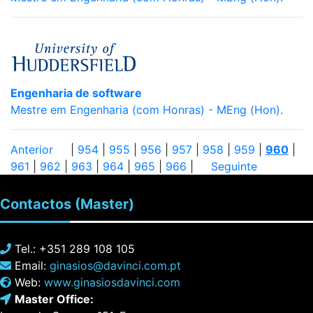
Engenharia de software
Mestre em Engenharia (com Honras) - MEng (Hon).
Anterior
|
954
|
955
|
956
|
957
|
958
|
959
|
960
|
961
|
962
|
963
|
964
|
965
|
966
|
Seguinte
Contactos
(Master)
Tel.: +351 289 108 105
Email:
ginasios@davinci.com.pt
Web:
www.ginasiosdavinci.com
Master Office: