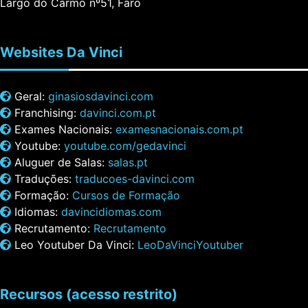
Largo do Carmo nº51, Faro
Websites
Da Vinci
Geral:
ginasiosdavinci.com
Franchising:
davinci.com.pt
Exames Nacionais:
examesnacionais.com.pt
Youtube:
youtube.com/gedavinci
Aluguer de Salas:
salas.pt
Traduções:
traducoes-davinci.com
Formação:
Cursos de Formação
Idiomas:
davincidiomas.com
Recrutamento:
Recrutamento
Leo Youtuber Da Vinci:
LeoDaVinciYoutuber
Recursos
(acesso restrito)