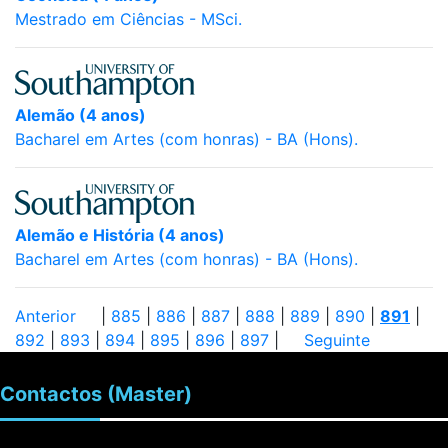
Mestrado em Ciências - MSci.
Alemão (4 anos)
Bacharel em Artes (com honras) - BA (Hons).
Alemão e História (4 anos)
Bacharel em Artes (com honras) - BA (Hons).
Anterior
|
885
|
886
|
887
|
888
|
889
|
890
|
891
|
892
|
893
|
894
|
895
|
896
|
897
|
Seguinte
Contactos
(Master)