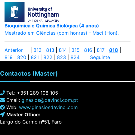
Bioquímica e Química Biológica (4 anos)
Mestrado em Ciências (com honras) - Msci (Hon).
Anterior
|
812
|
813
|
814
|
815
|
816
|
817
|
818
|
819
|
820
|
821
|
822
|
823
|
824
|
Seguinte
Contactos
(Master)
Tel.: +351 289 108 105
Email:
ginasios@davinci.com.pt
Web:
www.ginasiosdavinci.com
Master Office:
Largo do Carmo nº51, Faro