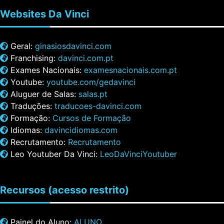
Websites
Da Vinci
Geral:
ginasiosdavinci.com
Franchising:
davinci.com.pt
Exames Nacionais:
examesnacionais.com.pt
Youtube:
youtube.com/gedavinci
Aluguer de Salas:
salas.pt
Traduções:
traducoes-davinci.com
Formação:
Cursos de Formação
Idiomas:
davincidiomas.com
Recrutamento:
Recrutamento
Leo Youtuber Da Vinci:
LeoDaVinciYoutuber
Recursos
(acesso restrito)
Painel do Aluno:
ALUNO