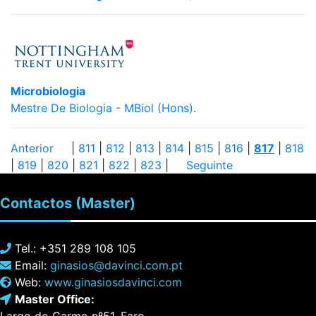
Microbiologia
Mestre De Biologia - MBiol (Hons).
Anterior
|
811
|
812
|
813
|
814
|
815
|
816
|
817
|
818
|
819
|
820
|
821
|
822
|
823
|
Seguinte
Contactos
(Master)
Tel.: +351 289 108 105
Email:
ginasios@davinci.com.pt
Web:
www.ginasiosdavinci.com
Master Office: