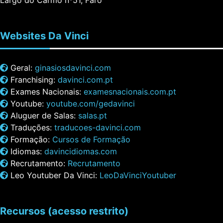
Largo do Carmo nº51, Faro
Websites
Da Vinci
Geral:
ginasiosdavinci.com
Franchising:
davinci.com.pt
Exames Nacionais:
examesnacionais.com.pt
Youtube:
youtube.com/gedavinci
Aluguer de Salas:
salas.pt
Traduções:
traducoes-davinci.com
Formação:
Cursos de Formação
Idiomas:
davincidiomas.com
Recrutamento:
Recrutamento
Leo Youtuber Da Vinci:
LeoDaVinciYoutuber
Recursos
(acesso restrito)