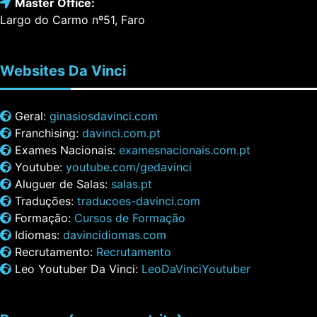
Master Office:
Largo do Carmo nº51, Faro
Websites
Da Vinci
Geral:
ginasiosdavinci.com
Franchising:
davinci.com.pt
Exames Nacionais:
examesnacionais.com.pt
Youtube:
youtube.com/gedavinci
Aluguer de Salas:
salas.pt
Traduções:
traducoes-davinci.com
Formação:
Cursos de Formação
Idiomas:
davincidiomas.com
Recrutamento:
Recrutamento
Leo Youtuber Da Vinci:
LeoDaVinciYoutuber