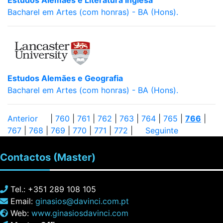
Estudos Alemães e Literatura Inglesa
Bacharel em Artes (com honras) - BA (Hons).
Estudos Alemães e Geografia
Bacharel em Artes (com honras) - BA (Hons).
Anterior
|
760
|
761
|
762
|
763
|
764
|
765
|
766
|
767
|
768
|
769
|
770
|
771
|
772
|
Seguinte
Contactos
(Master)
Tel.: +351 289 108 105
Email:
ginasios@davinci.com.pt
Web:
www.ginasiosdavinci.com