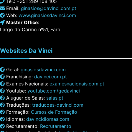
Tel.: +351 289 108 105
Email:
ginasios@davinci.com.pt
Web:
www.ginasiosdavinci.com
Master Office:
Largo do Carmo nº51, Faro
Websites
Da Vinci
Geral:
ginasiosdavinci.com
Franchising:
davinci.com.pt
Exames Nacionais:
examesnacionais.com.pt
Youtube:
youtube.com/gedavinci
Aluguer de Salas:
salas.pt
Traduções:
traducoes-davinci.com
Formação:
Cursos de Formação
Idiomas:
davincidiomas.com
Recrutamento:
Recrutamento