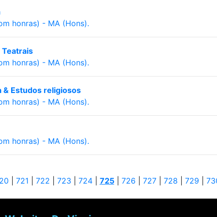
a
com honras) - MA (Hons).
s Teatrais
com honras) - MA (Hons).
ia & Estudos religiosos
com honras) - MA (Hons).
com honras) - MA (Hons).
20
|
721
|
722
|
723
|
724
|
725
|
726
|
727
|
728
|
729
|
73