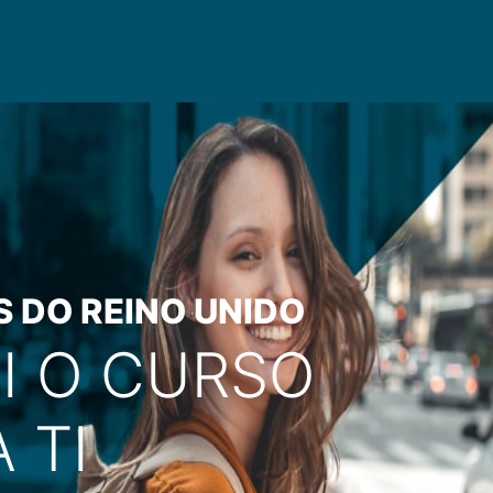
S DO REINO UNIDO
I O CURSO
 TI