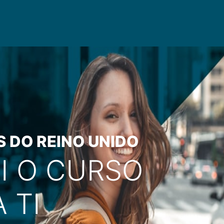
S DO REINO UNIDO
I O CURSO
 TI