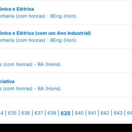
nica e Elétrica
nharia (com honras) - BEng (Hon).
ônica e Elétrica (com um Ano Industrial)
nharia (com honras) - BEng (Hon).
s (com honras) - BA (Hons).
riativa
s (com honras) - BA (Hons).
34
|
635
|
636
|
637
|
638
|
639
|
640
|
641
|
642
|
643
|
6