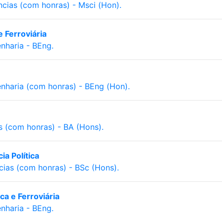
cias (com honras) - Msci (Hon).
e Ferroviária
nharia - BEng.
nharia (com honras) - BEng (Hon).
s (com honras) - BA (Hons).
a Política
cias (com honras) - BSc (Hons).
ca e Ferroviária
nharia - BEng.