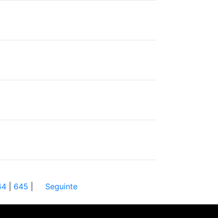
44
|
645
|
Seguinte