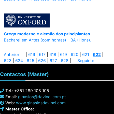
Grego moderno e alemão dos principiantes
Bacharel em Artes (com honras) - BA (Hons).
Anterior
|
616
|
617
|
618
|
619
|
620
|
621
|
622
|
623
|
624
|
625
|
626
|
627
|
628
|
Seguinte
Contactos
(Master)
Tel.: +351 289 108 105
Email:
ginasios@davinci.com.pt
Web:
www.ginasiosdavinci.com
Master Office: