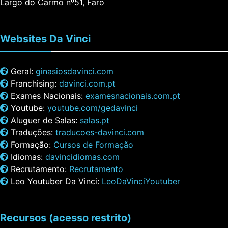
Largo do Carmo nº51, Faro
Websites
Da Vinci
Geral:
ginasiosdavinci.com
Franchising:
davinci.com.pt
Exames Nacionais:
examesnacionais.com.pt
Youtube:
youtube.com/gedavinci
Aluguer de Salas:
salas.pt
Traduções:
traducoes-davinci.com
Formação:
Cursos de Formação
Idiomas:
davincidiomas.com
Recrutamento:
Recrutamento
Leo Youtuber Da Vinci:
LeoDaVinciYoutuber
Recursos
(acesso restrito)