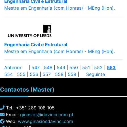
Engenharia Civil e Estrutural
Mestre em Engenharia (com Honras) - MEng (Hon).
Engenharia Civil e Estrutural
Mestre em Engenharia (com Honras) - MEng (Hon).
Anterior
|
547
|
548
|
549
|
550
|
551
|
552
|
553
|
554
|
555
|
556
|
557
|
558
|
559
|
Seguinte
Contactos
(Master)
Tel.: +351 289 108 105
Email:
ginasios@davinci.com.pt
Web:
www.ginasiosdavinci.com