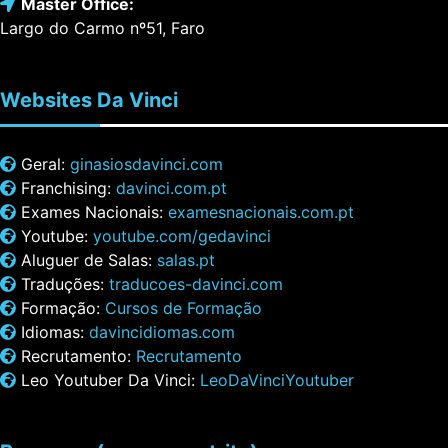
Master Office:
Largo do Carmo nº51, Faro
Websites
Da Vinci
Geral:
ginasiosdavinci.com
Franchising:
davinci.com.pt
Exames Nacionais:
examesnacionais.com.pt
Youtube:
youtube.com/gedavinci
Aluguer de Salas:
salas.pt
Traduções:
traducoes-davinci.com
Formação:
Cursos de Formação
Idiomas:
davincidiomas.com
Recrutamento:
Recrutamento
Leo Youtuber Da Vinci:
LeoDaVinciYoutuber