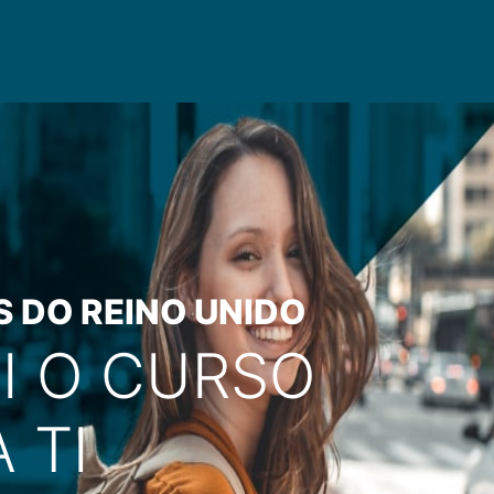
S DO REINO UNIDO
I O CURSO
 TI