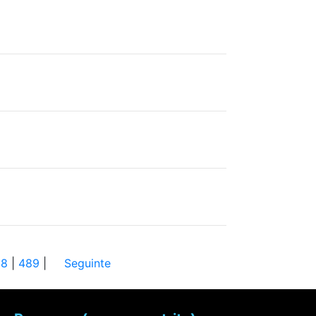
88
|
489
|
Seguinte