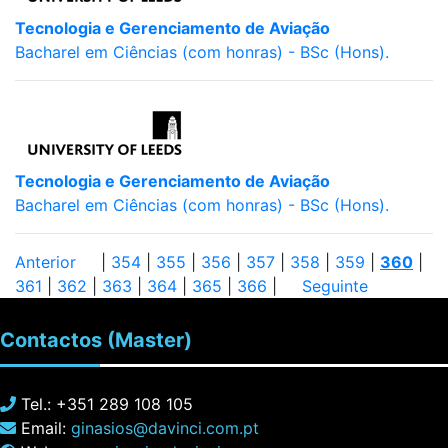
Tecnologia e Gerenciamento de Aviação
Bacharel em Ciências (com honras) - BSc (Hons).
Tecnologia e Gerenciamento de Aviação
Bacharel em Ciências (com honras) - BSc (Hons).
Anterior
|
354
|
355
|
356
|
357
|
358
|
359
|
360
|
361
|
362
|
363
|
364
|
365
|
366
|
Seguinte
Contactos
(Master)
Tel.: +351 289 108 105
Email:
ginasios@davinci.com.pt