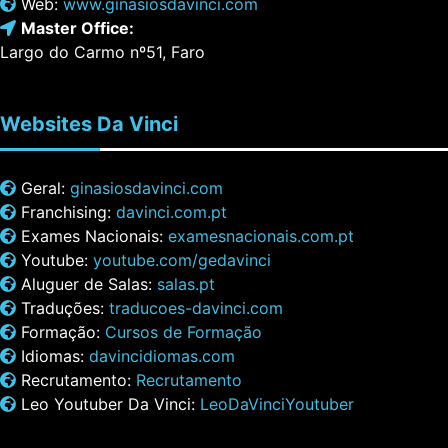
Web:
www.ginasiosdavinci.com
Master Office:
Largo do Carmo nº51, Faro
Websites
Da Vinci
Geral:
ginasiosdavinci.com
Franchising:
davinci.com.pt
Exames Nacionais:
examesnacionais.com.pt
Youtube:
youtube.com/gedavinci
Aluguer de Salas:
salas.pt
Traduções:
traducoes-davinci.com
Formação:
Cursos de Formação
Idiomas:
davincidiomas.com
Recrutamento:
Recrutamento
Leo Youtuber Da Vinci:
LeoDaVinciYoutuber