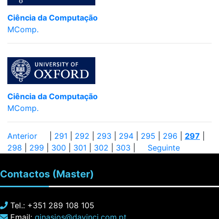
Ciência da Computação
MComp.
Ciência da Computação
MComp.
Anterior
|
291
|
292
|
293
|
294
|
295
|
296
|
297
|
298
|
299
|
300
|
301
|
302
|
303
|
Seguinte
Contactos
(Master)
Tel.: +351 289 108 105
Email:
ginasios@davinci.com.pt