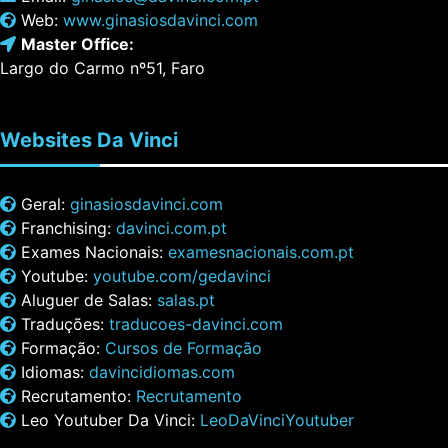
Web:
www.ginasiosdavinci.com
Master Office:
Largo do Carmo nº51, Faro
Websites
Da Vinci
Geral:
ginasiosdavinci.com
Franchising:
davinci.com.pt
Exames Nacionais:
examesnacionais.com.pt
Youtube:
youtube.com/gedavinci
Aluguer de Salas:
salas.pt
Traduções:
traducoes-davinci.com
Formação:
Cursos de Formação
Idiomas:
davincidiomas.com
Recrutamento:
Recrutamento
Leo Youtuber Da Vinci:
LeoDaVinciYoutuber