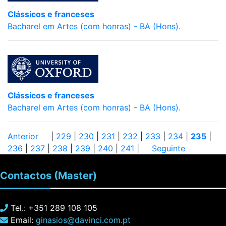
Clássicos e franceses
Bacharel em Artes (com honras) - BA (Hons).
Clássicos e franceses
Bacharel em Artes (com honras) - BA (Hons).
Anterior
|
229
|
230
|
231
|
232
|
233
|
234
|
235
|
236
|
237
|
238
|
239
|
240
|
241
|
Seguinte
Contactos
(Master)
Tel.: +351 289 108 105
Email:
ginasios@davinci.com.pt