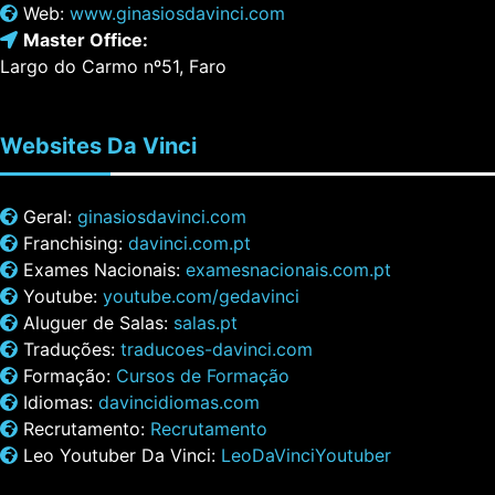
Web:
www.ginasiosdavinci.com
Master Office:
Largo do Carmo nº51, Faro
Websites
Da Vinci
Geral:
ginasiosdavinci.com
Franchising:
davinci.com.pt
Exames Nacionais:
examesnacionais.com.pt
Youtube:
youtube.com/gedavinci
Aluguer de Salas:
salas.pt
Traduções:
traducoes-davinci.com
Formação:
Cursos de Formação
Idiomas:
davincidiomas.com
Recrutamento:
Recrutamento
Leo Youtuber Da Vinci:
LeoDaVinciYoutuber