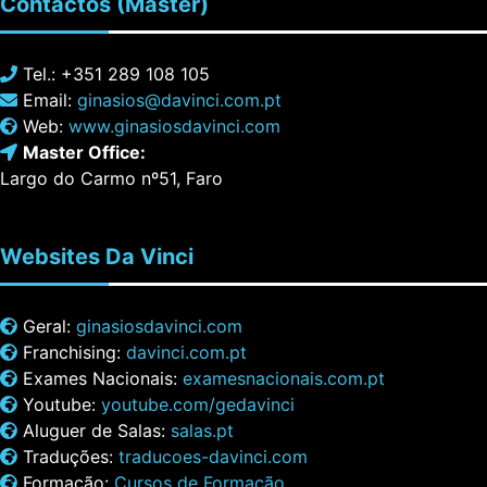
Contactos
(Master)
Tel.: +351 289 108 105
Email:
ginasios@davinci.com.pt
Web:
www.ginasiosdavinci.com
Master Office:
Largo do Carmo nº51, Faro
Websites
Da Vinci
Geral:
ginasiosdavinci.com
Franchising:
davinci.com.pt
Exames Nacionais:
examesnacionais.com.pt
Youtube:
youtube.com/gedavinci
Aluguer de Salas:
salas.pt
Traduções:
traducoes-davinci.com
Formação:
Cursos de Formação