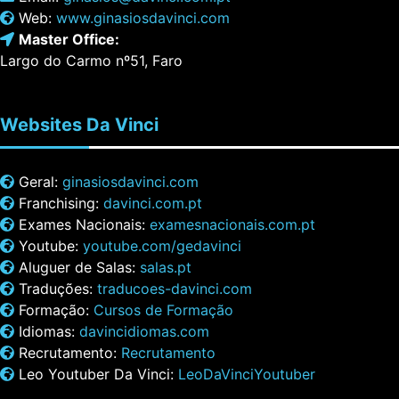
Web:
www.ginasiosdavinci.com
Master Office:
Largo do Carmo nº51, Faro
Websites
Da Vinci
Geral:
ginasiosdavinci.com
Franchising:
davinci.com.pt
Exames Nacionais:
examesnacionais.com.pt
Youtube:
youtube.com/gedavinci
Aluguer de Salas:
salas.pt
Traduções:
traducoes-davinci.com
Formação:
Cursos de Formação
Idiomas:
davincidiomas.com
Recrutamento:
Recrutamento
Leo Youtuber Da Vinci:
LeoDaVinciYoutuber