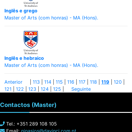
Inglês e grego
Master of Arts (com honras) - MA (Hons).
Inglês e hebraico
Master of Arts (com honras) - MA (Hons).
Anterior
|
113
|
114
|
115
|
116
|
117
|
118
|
119
|
120
|
121
|
122
|
123
|
124
|
125
|
Seguinte
Contactos
(Master)
Tel.: +351 289 108 105
Email:
ginasios@davinci.com.pt