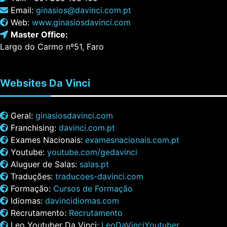
Email:
ginasios@davinci.com.pt
Web:
www.ginasiosdavinci.com
Master Office:
Largo do Carmo nº51, Faro
Websites
Da Vinci
Geral:
ginasiosdavinci.com
Franchising:
davinci.com.pt
Exames Nacionais:
examesnacionais.com.pt
Youtube:
youtube.com/gedavinci
Aluguer de Salas:
salas.pt
Traduções:
traducoes-davinci.com
Formação:
Cursos de Formação
Idiomas:
davincidiomas.com
Recrutamento:
Recrutamento
Leo Youtuber Da Vinci:
LeoDaVinciYoutuber