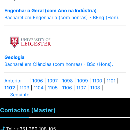
Engenharia Geral (com Ano na Indústria)
Bacharel em Engenharia (com honras) - BEng (Hon).
Geologia
Bacharel em Ciências (com honras) - BSc (Hons).
Anterior
|
1096
|
1097
|
1098
|
1099
|
1100
|
1101
|
1102
|
1103
|
1104
|
1105
|
1106
|
1107
|
1108
|
Seguinte
Contactos
(Master)
Tel.: +351 289 108 105